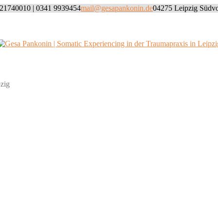
21740010 | 0341 9939454
mail@gesapankonin.de
04275 Leipzig Südvo
Willkommen