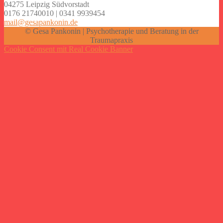
04275 Leipzig Südvorstadt
0176 21740010 | 0341 9939454
mail@gesapankonin.de
© Gesa Pankonin | Psychotherapie und Beratung in der
Traumapraxis
Cookie Consent mit Real Cookie Banner