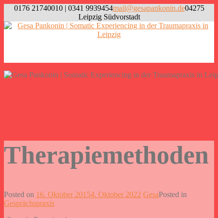
Skip
0176 21740010 | 0341 9939454
mail@gesapankonin.de
04275
to
Leipzig Südvorstadt
content
Willkommen
Therapiemethoden
Posted on
16. Oktober 2015
4. Oktober 2022
Gesa
Posted in
Gesprächspraxis