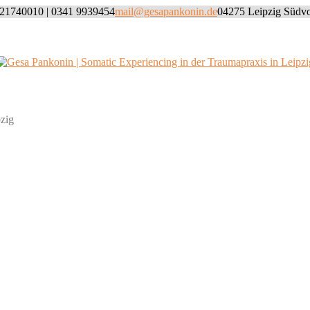
21740010 | 0341 9939454
mail@gesapankonin.de
04275 Leipzig Südvo
Willkommen