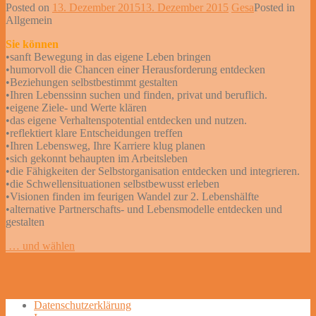
Posted on
13. Dezember 2015
13. Dezember 2015
Gesa
Posted in
Allgemein
Sie können
•sanft Bewegung in das eigene Leben bringen
•humorvoll die Chancen einer Herausforderung entdecken
•Beziehungen selbstbestimmt gestalten
•Ihren Lebenssinn suchen und finden, privat und beruflich.
•eigene Ziele- und Werte klären
•das eigene Verhaltenspotential entdecken und nutzen.
•reflektiert klare Entscheidungen treffen
•Ihren Lebensweg, Ihre Karriere klug planen
•sich gekonnt behaupten im Arbeitsleben
•die Fähigkeiten der Selbstorganisation entdecken und integrieren.
•die Schwellensituationen selbstbewusst erleben
•Visionen finden im feurigen Wandel zur 2. Lebenshälfte
•alternative Partnerschafts- und Lebensmodelle entdecken und
gestalten
Post
… und wählen
navigation
Datenschutzerklärung