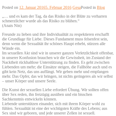
Posted on
12. Januar 2016
5. Februar 2016
Gesa
Posted in
Blog
„… und es kam der Tag, da das Risiko in der Blüte zu verharren
schmerzlicher wurde als das Risiko zu blühen.“
(Anais Nin)
Freunde zu lieben und ihre Individualität zu respektieren erschafft
die Grundlage für Liebe. Dieses Fundament muss felsenfest sein,
denn wenn die Sexualität ihr schönes Haupt erhebt, stürzen alle
Wände ein.
Im sexuellen Akt sind wir in unserer ganzen Verletzlichkeit offenbar,
in unserer Konfusion brauchen wir die Gewissheit, im Zustand der
Nacktheit rückhaltlose Unterstützung zu finden. Es geht zwischen
Liebenden um mehr; die Einsätze steigen, die Fallhöhe auch und es
gibt kein Netz, das uns auffängt. Wir geben mehr und empfangen
mehr. Das Opfer, das wir bringen, ist nichts geringeres als wir selbst
– unser Körper und unsere Seele.
Die Kunst der sexuellen Liebe erfordert Übung. Wir sollten offen
über Sex reden, ihn freizügig ausüben und ein bisschen
Sachkenntnis entwickeln können.
Liebende unterstützen einander, sich mit ihrem Körper wohl zu
fühlen. Sexualität ist eine der wichtigsten Kräfte des Lebens; aus
Sex sind wir geboren, und jede unserer Zellen ist sexuell.