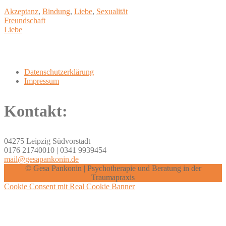
Akzeptanz
,
Bindung
,
Liebe
,
Sexualität
Post
Freundschaft
Liebe
navigation
Datenschutzerklärung
Impressum
Kontakt:
04275 Leipzig Südvorstadt
0176 21740010 | 0341 9939454
mail@gesapankonin.de
© Gesa Pankonin | Psychotherapie und Beratung in der
Traumapraxis
Cookie Consent mit Real Cookie Banner