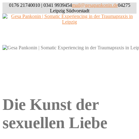
Skip
0176 21740010 | 0341 9939454
mail@gesapankonin.de
04275
to
Leipzig Südvorstadt
content
Willkommen
Die Kunst der
sexuellen Liebe