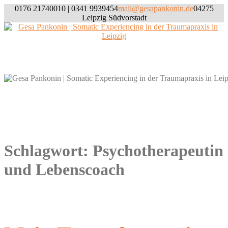
Skip
0176 21740010 | 0341 9939454
mail@gesapankonin.de
04275
to
Leipzig Südvorstadt
content
Willkommen
Schlagwort:
Psychotherapeutin
und Lebenscoach