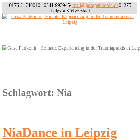
Skip
0176 21740010 | 0341 9939454
mail@gesapankonin.de
04275
to
Leipzig Südvorstadt
content
Willkommen
Schlagwort:
Nia
NiaDance in Leipzig