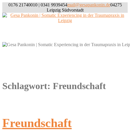
Skip
0176 21740010 | 0341 9939454
mail@gesapankonin.de
04275
to
Leipzig Südvorstadt
content
Willkommen
Schlagwort:
Freundschaft
Freundschaft